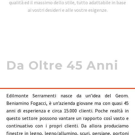
qualità ed il massimo dello stile, tutto adattabile in base
ai vostri desideri e alle vostre esigenze.
Da Oltre 45 Anni
Edilmonte Serramenti nasce da un’idea del Geom.
Beniamino Fogacci, è un’azienda giovane ma con quasi 45
anni di esperienza e circa 15.000 clienti. Poche realtà in
questo settore possono vantare un rapporto così vasto e
continuativo con i propri clienti. Da allora produciamo
finestre in legno, legno/allumino, scuri, persiane, portoni