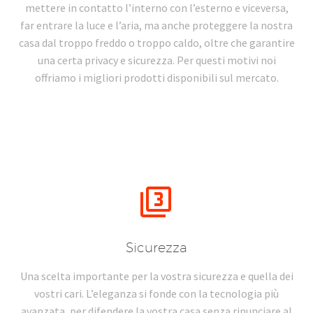
mettere in contatto l’interno con l’esterno e viceversa,
far entrare la luce e l’aria, ma anche proteggere la nostra
casa dal troppo freddo o troppo caldo, oltre che garantire
una certa privacy e sicurezza. Per questi motivi noi
offriamo i migliori prodotti disponibili sul mercato.


Sicurezza
Una scelta importante per la vostra sicurezza e quella dei
vostri cari. L’eleganza si fonde con la tecnologia più
avanzata, per difendere la vostra casa senza rinunciare al