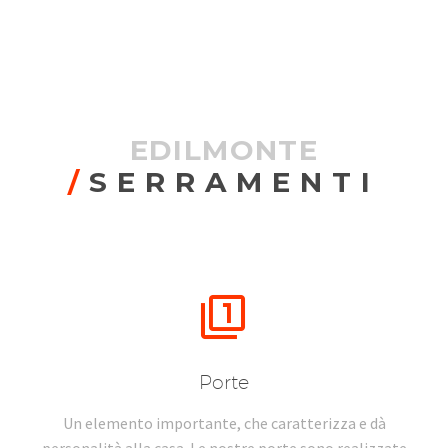
EDILMONTE
/
SERRAMENTI


Porte
Un elemento importante, che caratterizza e dà