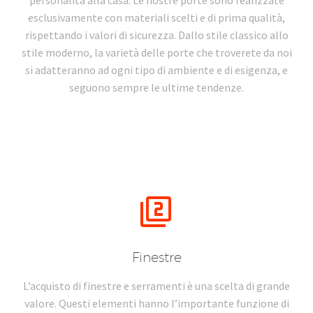
personalità alla casa. Le nostre porte sono realizzate
esclusivamente con materiali scelti e di prima qualità,
rispettando i valori di sicurezza. Dallo stile classico allo
stile moderno, la varietà delle porte che troverete da noi
si adatteranno ad ogni tipo di ambiente e di esigenza, e
seguono sempre le ultime tendenze.


Finestre
L’acquisto di finestre e serramenti è una scelta di grande
valore. Questi elementi hanno l’importante funzione di