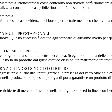
etalnova. Nonostante il costo contenuto non dovrete però rinunciare a car
ealizzata con anta unica apribile fino ad un’altezza di 3 metri.
etalnova
a forma estetica si evidenzia nel bordo perimetrale metallico che diventa 
ZZA MULTIPRESTAZIONALI
lnova. Questo successo è dovuto agli standard di altissimo livello per 
LETTROMECCANICA
ologia di una serratura elettromeccanica. Scegliendo tra una delle cinque
questo in un prodotto dal gusto estetico classico: un matrimonio tra tradi
RA A CILINDRO SINGOLO O DOPPIO
essi privi di finestre. Infatti grazie alla presenza del vetro oltre ad el
 nella produzione di questa tipologia di porta garantisce un prodotto di 
A
richieste di mercato, flessibile nella configurazione ed in linea con i v