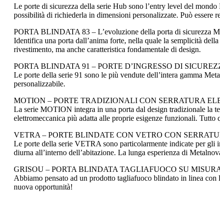
Le porte di sicurezza della serie Hub sono l’entry level del mondo M
possibilità di richiederla in dimensioni personalizzate. Può essere r
PORTA BLINDATA 83 – L’evoluzione della porta di sicurezza M
Identifica una porta dall’anima forte, nella quale la semplicità dell
rivestimento, ma anche caratteristica fondamentale di design.
PORTA BLINDATA 91 – PORTE D’INGRESSO DI SICURE
Le porte della serie 91 sono le più vendute dell’intera gamma Meta
personalizzabile.
MOTION – PORTE TRADIZIONALI CON SERRATURA E
La serie MOTION integra in una porta dal design tradizionale la tecn
elettromeccanica più adatta alle proprie esigenze funzionali. Tutto 
VETRA – PORTE BLINDATE CON VETRO CON SERRATU
Le porte della serie VETRA sono particolarmente indicate per gli ingr
diurna all’interno dell’abitazione. La lunga esperienza di Metalnova
GRISOU – PORTA BLINDATA TAGLIAFUOCO SU MISUR
Abbiamo pensato ad un prodotto tagliafuoco blindato in linea con le 
nuova opportunità!