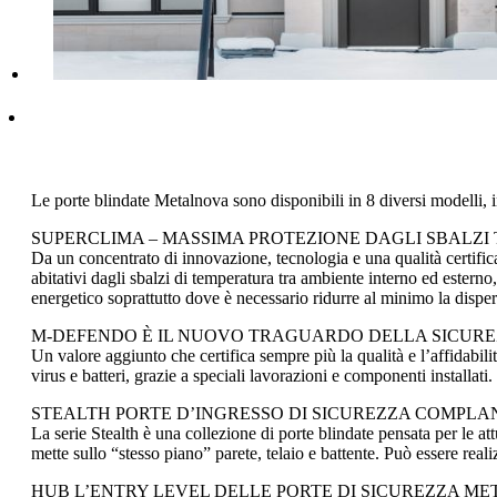
Le porte blindate Metalnova sono disponibili in 8 diversi modelli, 
SUPERCLIMA – MASSIMA PROTEZIONE DAGLI SBALZI T
Da un concentrato di innovazione, tecnologia e una qualità certi
abitativi dagli sbalzi di temperatura tra ambiente interno ed ester
energetico soprattutto dove è necessario ridurre al minimo la disper
M-DEFENDO È IL NUOVO TRAGUARDO DELLA SICUREZ
Un valore aggiunto che certifica sempre più la qualità e l’affidabil
virus e batteri, grazie a speciali lavorazioni e componenti installati.
STEALTH PORTE D’INGRESSO DI SICUREZZA COMPLA
La serie Stealth è una collezione di porte blindate pensata per le att
mette sullo “stesso piano” parete, telaio e battente. Può essere reali
HUB L’ENTRY LEVEL DELLE PORTE DI SICUREZZA M