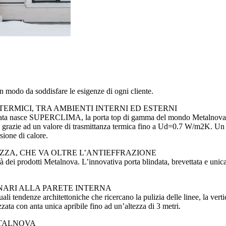
in modo da soddisfare le esigenze di ogni cliente.
ERMICI, TRA AMBIENTI INTERNI ED ESTERNI
ficata nasce SUPERCLIMA, la porta top di gamma del mondo Metalnova. U
no, grazie ad un valore di trasmittanza termica fino a Ud=0.7 W/m2K. Un p
sione di calore.
ZA, CHE VA OLTRE L’ANTIEFFRAZIONE
ità dei prodotti Metalnova. L’innovativa porta blindata, brevettata e unic
NARI ALLA PARETE INTERNA
uali tendenze architettoniche che ricercano la pulizia delle linee, la vert
zzata con anta unica apribile fino ad un’altezza di 3 metri.
ETALNOVA