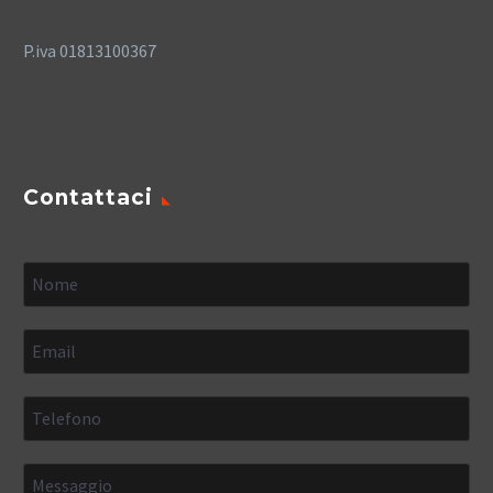
P.iva 01813100367
Contattaci