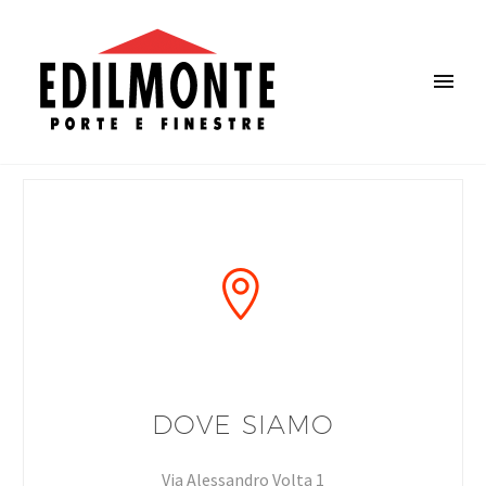


DOVE SIAMO
Via Alessandro Volta 1