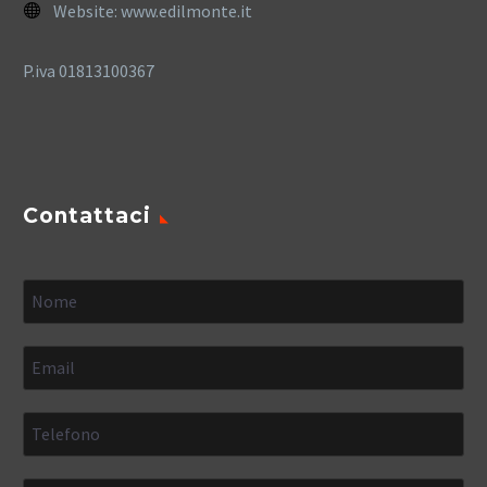
Website:
www.edilmonte.it
P.iva 01813100367
Contattaci