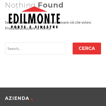
Nothing
Found
Sembra che tu non sia riuscito a trovare ciò che volevi.
Prova ad utilizzare la ricerca.
CERCA
AZIENDA