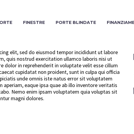
ORTE
FINESTRE
PORTE BLINDATE
FINANZIAM
cing elit, sed do eiusmod tempor incididunt ut labore
 quis nostrud exercitation ullamco laboris nisi ut
 dolor in reprehenderit in voluptate velit esse cillum
caecat cupidatat non proident, sunt in culpa qui officia
piciatis unde omnis iste natus error sit voluptatem
periam, eaque ipsa quae ab illo inventore veritatis
licabo. Nemo enim ipsam voluptatem quia voluptas sit
untur magni dolores.