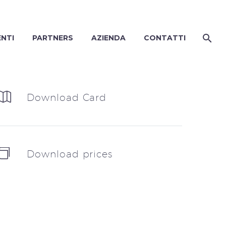
ENTI
PARTNERS
AZIENDA
CONTATTI


Download Card


Download prices